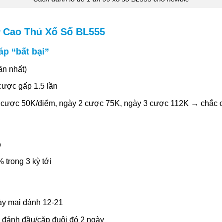
 Cao Thủ Xổ Số BL555
p “bất bại”
ần nhất)
cược gấp 1.5 lần
1 cược 50K/điểm, ngày 2 cược 75K, ngày 3 cược 112K → chắc c
ó
 trong 3 kỳ tới
gày mai đánh 12-21
→ đánh đầu/cặp đuôi đó 2 ngày