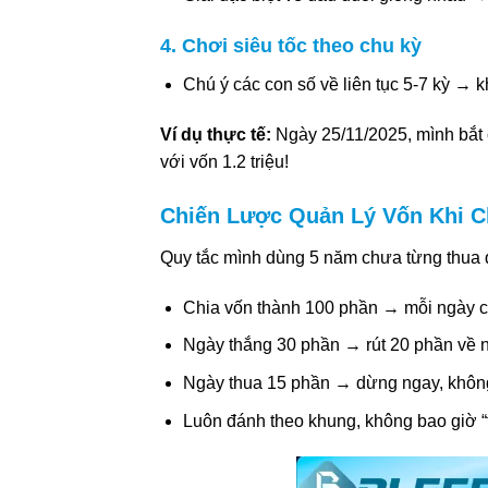
4. Chơi siêu tốc theo chu kỳ
Chú ý các con số về liên tục 5-7 kỳ → k
Ví dụ thực tế:
Ngày 25/11/2025, mình bắt c
với vốn 1.2 triệu!
Chiến Lược Quản Lý Vốn Khi C
Quy tắc mình dùng 5 năm chưa từng thua q
Chia vốn thành 100 phần → mỗi ngày c
Ngày thắng 30 phần → rút 20 phần về 
Ngày thua 15 phần → dừng ngay, khôn
Luôn đánh theo khung, không bao giờ “