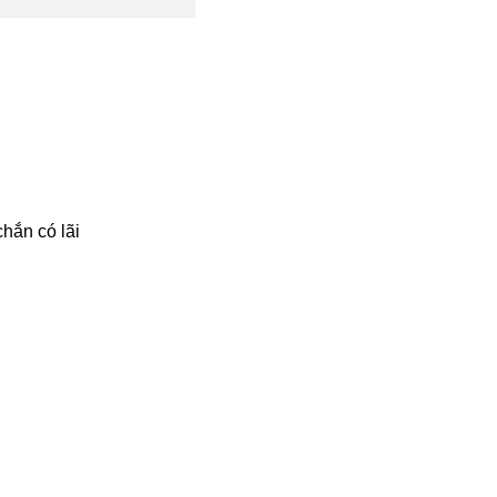
hắn có lãi