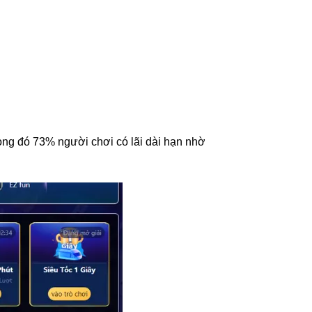
rong đó 73% người chơi có lãi dài hạn nhờ