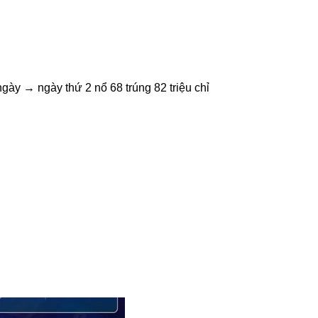
gày → ngày thứ 2 nổ 68 trúng 82 triệu chỉ