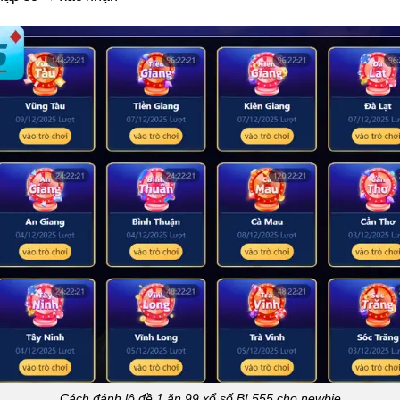
Cách đánh lô đề 1 ăn 99 xổ số BL555 cho newbie