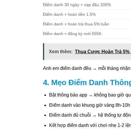
Điểm danh 30 ngày + nạp đầu 200%
Điểm danh + hoàn tiền 1.5%
Điểm danh + hoàn trả thua 5% tuần
Điểm danh + đăng ký mới 555K
Xem thêm:
Thua Cược Hoàn Trả 5% -
Anh em điểm danh đều → mỗi tháng nhận 
4. Mẹo Điểm Danh Thông
Bật thông báo app → không bao giờ q
Điểm danh vào khung giờ vàng 8h-10h h
Điểm danh đủ chuỗi → hệ thống tự độn
Kết hợp điểm danh với chơi nhẹ 1-2 lệ