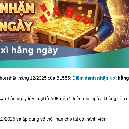
hot nhất tháng 12/2025 của BL555:
Điểm danh nhận lì xì
hằng
 nhận ngay tiền mặt từ 50K đến 5 triệu mỗi ngày, không cần n
2/2025 và áp dụng vô thời hạn cho tất cả thành viên.