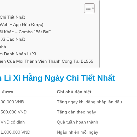
hi Tiết Nhất
 (Web + App Đều Được)
ãi Khác – Combo “Bất Bại”
 Xì Cao Nhất
555
ểm Danh Nhận Lì Xì
uen Của Mọi Thành Viên Thành Công Tại BL555
Lì Xì Hằng Ngày Chi Tiết Nhất
n được
Ghi chú đặc biệt
200.000 VNĐ
Tặng ngay khi đăng nhập lần đầu
 500.000 VNĐ
Tăng dần theo ngày
 VNĐ cố định
Quà tuần hoàn thành
 1.000.000 VNĐ
Ngẫu nhiên mỗi ngày