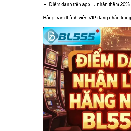
Điểm danh trên app → nhận thêm 20% giá 
Hàng trăm thành viên VIP đang nhận trung bì