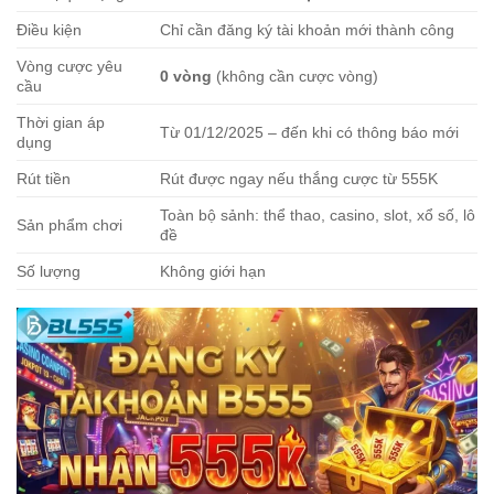
Điều kiện
Chỉ cần đăng ký tài khoản mới thành công
Vòng cược yêu
0 vòng
(không cần cược vòng)
cầu
Thời gian áp
Từ 01/12/2025 – đến khi có thông báo mới
dụng
Rút tiền
Rút được ngay nếu thắng cược từ 555K
Toàn bộ sảnh: thể thao, casino, slot, xổ số, lô
Sản phẩm chơi
đề
Số lượng
Không giới hạn