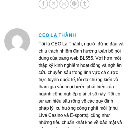
CEO LA THÀNH
Tôi là CEO La Thành, người đứng đầu và
chịu trách nhiệm định hướng toàn bộ nội
dung của trang web BL555. Với hơn một
thập kỷ kinh nghiệm hoạt động và nghiên
cứu chuyên sâu trong lĩnh vực cá cược
trực tuyến quốc tế, tôi đã chứng kiến và
tham gia vào mọi bước phát triển của
ngành công nghiệp giải trí số này. Tôi có
sự am hiểu sâu rộng về các quy định
pháp lý, xu hướng công nghệ mới (như
Live Casino và E-sports), cũng như
những tiêu chuẩn khắt khe về bảo mật và