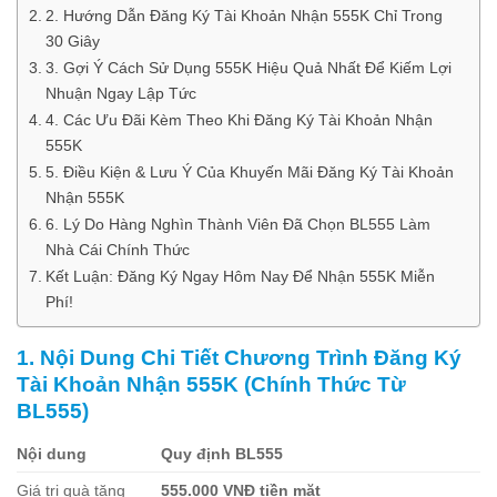
2. Hướng Dẫn Đăng Ký Tài Khoản Nhận 555K Chỉ Trong
30 Giây
3. Gợi Ý Cách Sử Dụng 555K Hiệu Quả Nhất Để Kiếm Lợi
Nhuận Ngay Lập Tức
4. Các Ưu Đãi Kèm Theo Khi Đăng Ký Tài Khoản Nhận
555K
5. Điều Kiện & Lưu Ý Của Khuyến Mãi Đăng Ký Tài Khoản
Nhận 555K
6. Lý Do Hàng Nghìn Thành Viên Đã Chọn BL555 Làm
Nhà Cái Chính Thức
Kết Luận: Đăng Ký Ngay Hôm Nay Để Nhận 555K Miễn
Phí!
1. Nội Dung Chi Tiết Chương Trình Đăng Ký
Tài Khoản Nhận 555K (Chính Thức Từ
BL555)
Nội dung
Quy định BL555
Giá trị quà tặng
555.000 VNĐ tiền mặt