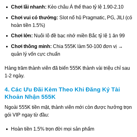
Chơi lãi nhanh:
Kèo châu Á thể thao tỷ lệ 1.90-2.10
Chơi vui có thưởng:
Slot nổ hũ Pragmatic, PG, JILI (có
hoàn tiền 1.5%)
Chơi lớn:
Nuôi lô đề bạc nhớ miền Bắc tỷ lệ 1 ăn 99
Chơi thông minh:
Chia 555K làm 50-100 đơn vị →
quản lý vốn cực chuẩn
Hàng trăm thành viên đã biến 555K thành vài triệu chỉ sau
1-2 ngày.
4. Các Ưu Đãi Kèm Theo Khi Đăng Ký Tài
Khoản Nhận 555K
Ngoài 555K tiền mặt, thành viên mới còn được hưởng trọn
gói VIP ngay từ đầu:
Hoàn tiền 1.5% trọn đời mọi sản phẩm