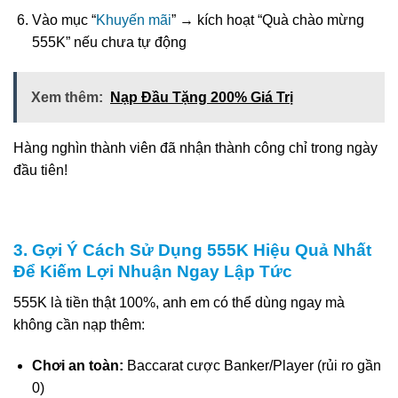
Vào mục “
Khuyến mãi
” → kích hoạt “Quà chào mừng
555K” nếu chưa tự động
Xem thêm:
Nạp Đầu Tặng 200% Giá Trị
Hàng nghìn thành viên đã nhận thành công chỉ trong ngày
đầu tiên!
3. Gợi Ý Cách Sử Dụng 555K Hiệu Quả Nhất
Để Kiếm Lợi Nhuận Ngay Lập Tức
555K là tiền thật 100%, anh em có thể dùng ngay mà
không cần nạp thêm:
Chơi an toàn:
Baccarat cược Banker/Player (rủi ro gần
0)